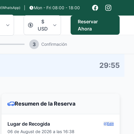
0
|
Mon - Fri 08:00 - 18:00
(WhatsApp)
$
Reservar
USD
Ahora
3
Confirmación
29
:
54
Resumen de la Reserva
Lugar de Recogida
Edit
06 de August de 2026 a las 16:38