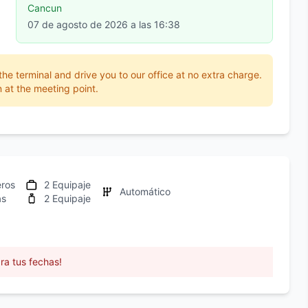
Cancun
07 de agosto de 2026 a las 16:38
 the terminal and drive you to our office at no extra charge.
 at the meeting point.
eros
2 Equipaje
Automático
as
2 Equipaje
ra tus fechas!