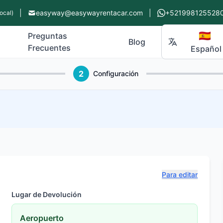
|
easyway@easywayrentacar.com
|
+521998125528
ocal)
🇪🇸
Preguntas
Blog
Frecuentes
Español
2
Configuración
Para editar
Lugar de Devolución
Aeropuerto