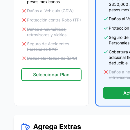
pesos mexicanos
$350,000 
pesos mex
Daños al Vehículo (CDW)
Daños al V
Protección contra Robo (TP)
Protección
Daños a neumáticos,
retrovisores y vidrios
Seguro de 
Personales 
Seguro de Accidentes
Personales (PAI)
Cobertura 
adicional 
Deducible Reducido (EPC)
deducible
Daños a ne
Seleccionar Plan
retrovisore
Ac
Agrega Extras