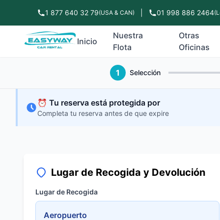
1 877 640 32 79
|
01 998 886 2464
(USA & CAN)
(L
Nuestra
Otras
Inicio
Flota
Oficinas
1
Selección
⏰ Tu reserva está protegida por
Completa tu reserva antes de que expire
Lugar de Recogida y Devolución
Lugar de Recogida
Aeropuerto