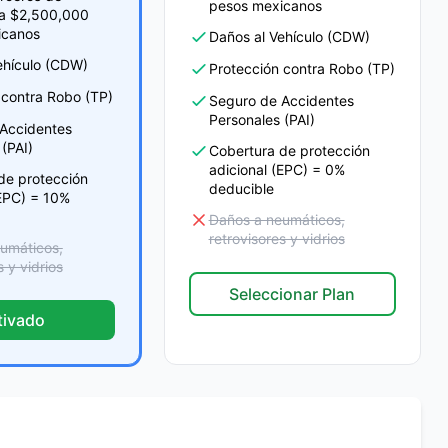
pesos mexicanos
a $2,500,000
icanos
Daños al Vehículo (CDW)
ehículo (CDW)
Protección contra Robo (TP)
 contra Robo (TP)
Seguro de Accidentes
Personales (PAI)
Accidentes
(PAI)
Cobertura de protección
adicional (EPC) = 0%
de protección
deducible
(EPC) = 10%
Daños a neumáticos,
retrovisores y vidrios
umáticos,
s y vidrios
Seleccionar Plan
tivado